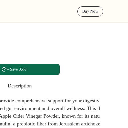
Buy Now
– Save 35%!
Description
provide comprehensive support for your digestiv
ed gut environment and overall wellness. This d
Apple Cider Vinegar Powder, known for its natu
Inulin, a prebiotic fiber from Jerusalem artichoke