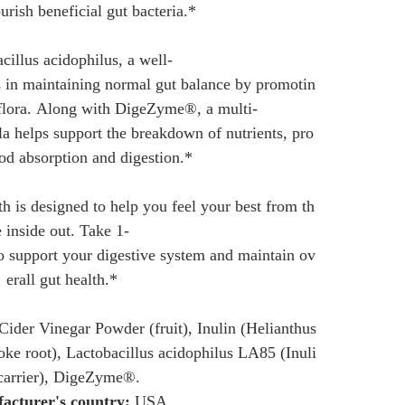
ourish beneficial gut bacteria.*
cillus acidophilus, a well-
s in maintaining normal gut balance by promotin
l flora. Along with DigeZyme®, a multi-
a helps support the breakdown of nutrients, pro
od absorption and digestion.*
th is designed to help you feel your best from th
e inside out. Take 1-
to support your digestive system and maintain ov
erall gut health.*
ider Vinegar Powder (fruit), Inulin (Helianthus
oke root), Lactobacillus acidophilus LA85 (Inuli
carrier), DigeZyme®.
acturer's country: 
USA