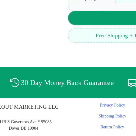
Free Shipping +
30 Day Money Back Guarantee
Privacy Policy
OUT MARKETING LLC
Shipping Policy
11B S Governors Ave # 95085
Return Policy
Dover DE 19904