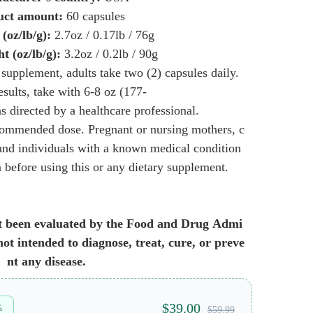
uct amount: 
60 capsules
(oz/lb/g):
 2.7oz / 0.17lb / 76g
t (oz/lb/g):
 3.2oz / 0.2lb / 90g
 supplement, adults take two (2) capsules daily. 
esults, take with 6-8 oz (177-
s directed by a healthcare professional.
ommended dose. Pregnant or nursing mothers, c
 and individuals with a known medical condition 
 before using this or any dietary supplement.
t been evaluated by the Food and Drug Admi
not intended to diagnose, treat, cure, or preve
nt any disease.
$39.00
%
$59.99