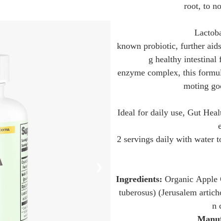
 root, to n
Lactoba
known probiotic, further aid
g healthy intestina
enzyme complex, this formul
moting go
Ideal for daily use, Gut Heal
2 servings daily with water 
❯
Ingredients: 
Organic Apple C
 tuberosus) (Jerusalem artich
n 
Manuf