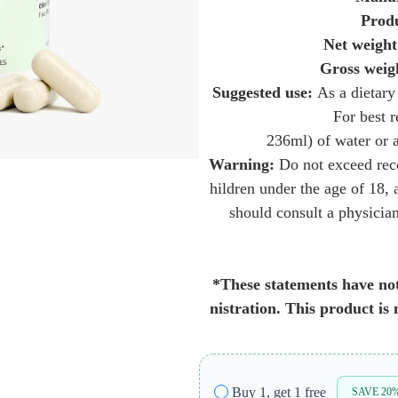
Prod
Net weight 
Gross weigh
Suggested use: 
As a dietary
For best r
236ml) of water or a
Warning: 
Do not exceed rec
hildren under the age of 18,
should consult a physician
*These statements have no
nistration. This product is 
Buy 1, get 1 free
SAVE 20